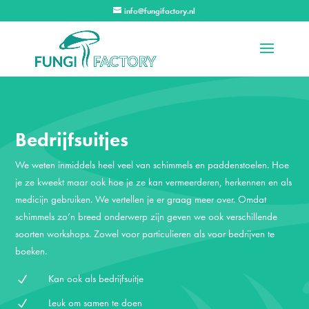
info@fungifactory.nl
Bedrijfsuitjes
We weten inmiddels heel veel van schimmels en paddenstoelen. Hoe
je ze kweekt maar ook hoe je ze kan vermeerderen, herkennen en als
medicijn gebruiken. We vertellen je er graag meer over. Omdat
schimmels zo’n breed onderwerp zijn geven we ook verschillende
soorten workshops. Zowel voor particulieren als voor bedrijven te
boeken.
Kan ook als bedrijfsuitje
N
Leuk om samen te doen
N