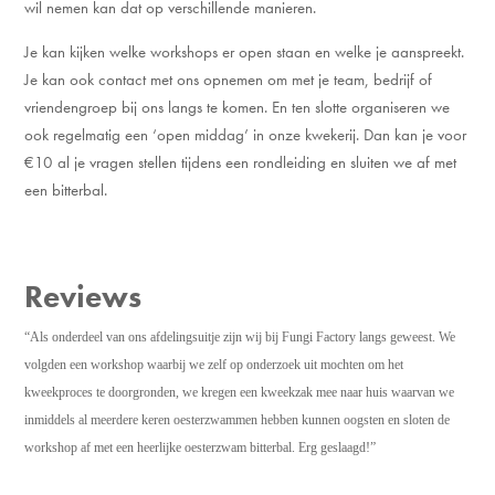
wil nemen kan dat op verschillende manieren.
Je kan kijken welke workshops er open staan en welke je aanspreekt.
Je kan ook contact met ons opnemen om met je team, bedrijf of
vriendengroep bij ons langs te komen. En ten slotte organiseren we
ook regelmatig een ‘open middag’ in onze kwekerij. Dan kan je voor
€10 al je vragen stellen tijdens een rondleiding en sluiten we af met
een bitterbal.
Reviews
“Als onderdeel van ons afdelingsuitje zijn wij bij Fungi Factory langs geweest. We
volgden een workshop waarbij we zelf op onderzoek uit mochten om het
kweekproces te doorgronden, we kregen een kweekzak mee naar huis waarvan we
inmiddels al meerdere keren oesterzwammen hebben kunnen oogsten en sloten de
workshop af met een heerlijke oesterzwam bitterbal. Erg geslaagd!”