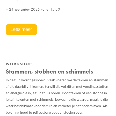
– 24 september 2025 vanaf 15:30
Lees meer
WORKSHOP
Stammen, stobben en schimmels
In de tuin wordt gesnoeid. Vaak voeren we de takken en stammen
af die daarbij vrij komen, terwijl die vol zitten met voedingsstoffen
en energie die in je tuin thuis horen. Door takken of een stobbe in
je tuin te enten met schimmels, bewaar je die waarde, maak je die
weer beschikbaar voor de tuin en verbeter je het bodemleven. Als
beloning houd je zelf eetbare paddenstoelen over.