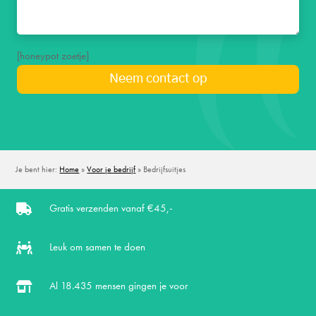
[honeypot zoetje]
Je bent hier:
Home
»
Voor je bedrijf
»
Bedrijfsuitjes
Gratis verzenden vanaf €45,-

Leuk om samen te doen

Al
18.435 mensen gingen je voor
