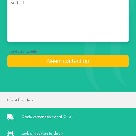
[honeypot zoetje]
Je bent hier:
Home
Gratis verzenden vanaf €45,-

Leuk om samen te doen
