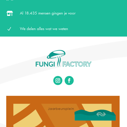
Al
18.435 mensen gingen je voor

We delen alles wat we weten
N