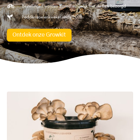
Bestellingen worden zoveel mogelijk met de fiets bezorgd

Paddenstoelenkweker sinds 2018

Ontdek onze Growkit