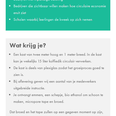
Bedrijven die zichtbaar willen maken hoe circulaire economie
eruit ziet
Scholen waarbij leerlingen de kweek op zich nemen
Wat krijg je?
Een kast van twee meter hoog en 1 meter breed. In de kast
kan je wekelijks 15 liter koffiedik circulair verwerken.
De kast is deels van plexiglas zodat het groeiproces goed te
zien is.
Bij aflevering geven wij een aantal van je medewerkers
uitgebreide instructie.
Je ontvangt emmers, een schepje, bio ethanol om schoon te
maken, micropore tape en broed.
Dat broed en het tape zullen op een gegeven moment op zijn,