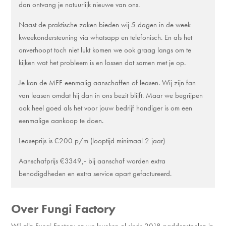
dan ontvang je natuurlijk nieuwe van ons.
Naast de praktische zaken bieden wij 5 dagen in de week
kweekondersteuning via whatsapp en telefonisch. En als het
onverhoopt toch niet lukt komen we ook graag langs om te
kijken wat het probleem is en lossen dat samen met je op.
Je kan de MFF eenmalig aanschaffen of leasen. Wij zijn fan
van leasen omdat hij dan in ons bezit blijft. Maar we begrijpen
ook heel goed als het voor jouw bedrijf handiger is om een
eenmalige aankoop te doen.
Leaseprijs is €200 p/m (looptijd minimaal 2 jaar)
Aanschafprijs €3349,- bij aanschaf worden extra
benodigdheden en extra service apart gefactureerd.
Over Fungi Factory
Wij zijn Fungi Factory en we kweken al sinds 2018 paddenstoelen in