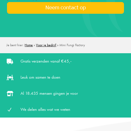
Je bent hier:
Home
»
Voor je bedrijf
»
Mini Fungi Factory
Gratis verzenden vanaf €45,-

Leuk om samen te doen

Al
18.435 mensen gingen je voor

We delen alles wat we weten
N