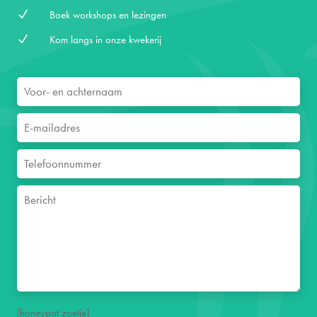
N
Boek workshops en lezingen
N
Kom langs in onze kwekerij
[honeypot zoetje]