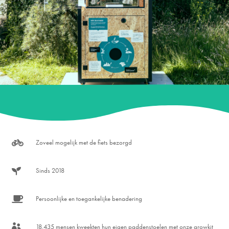

Zoveel mogelijk met de fiets bezorgd

Sinds 2018

Persoonlijke en toegankelijke benadering

18.435 mensen kweekten hun eigen paddenstoelen met onze growkit