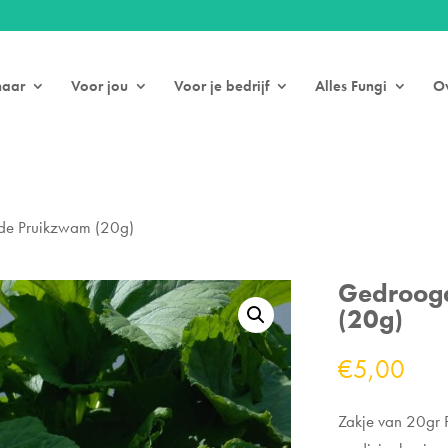
naar
Voor jou
Voor je bedrijf
Alles Fungi
Ov
e Pruikzwam (20g)
Gedroog
(20g)
€
5,00
Zakje van 20gr 