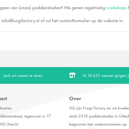
appen van (onze) paddenstoelen? We geven regelmatig
workshops
h
 info@fungifactory.nl of vul het contactformulier op de website in.
Leuk om samen te doen

Al
18.435 mensen gingen j
act
Over
kadres
:
Wij zijn Fungi Factory en we kweke
skamerstraat, tegenover nr 17
sinds 2018 paddenstoelen in Utrec
HD Utrecht
begonnen met oesterzwammen op