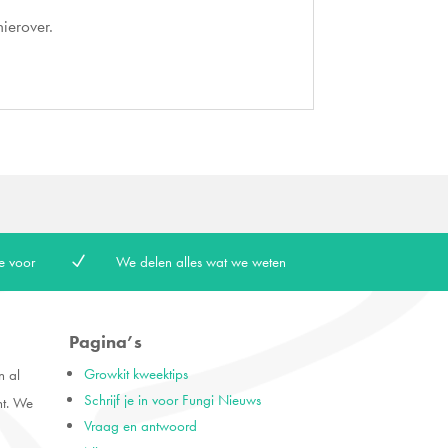
ierover.
e voor
N
We delen alles wat we weten
Pagina’s
Growkit kweektips
n al
Schrijf je in voor Fungi Nieuws
ht. We
Vraag en antwoord