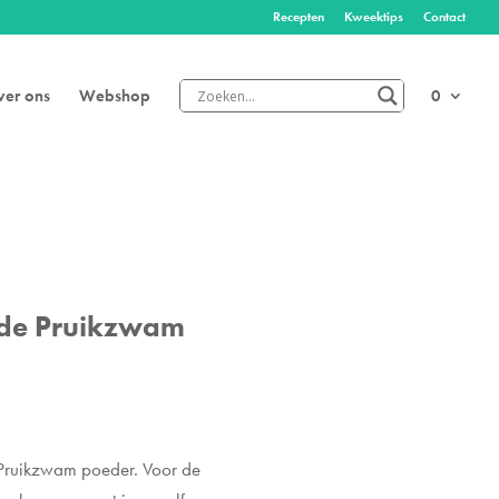
Recepten
Kweektips
Contact
er ons
Webshop
0
de Pruikzwam
Pruikzwam poeder. Voor de