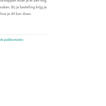
nschappen moet je er zelf nog
aken. Bij je bestelling krijg je
 hoe je dit kan doen.
de paddenstoelen