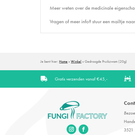
Meer weten over de medicinale eigensch
Vragen of meer info? stuur een mailtje naar
Je bent hier:
Home
»
Winkel
»
Gedroogde Pruikzwam (20g)

Gratis verzenden vanaf €45,-

Cont
Bezoe
Handel
3521 