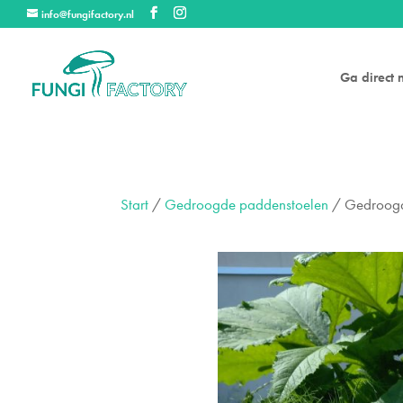
info@fungifactory.nl
Ga direct 
Start
/
Gedroogde paddenstoelen
/ Gedroogd